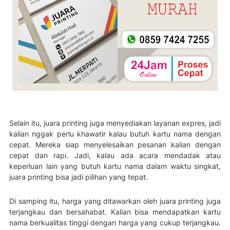
Selain itu, juara printing juga menyediakan layanan expres, jadi
kalian nggak perlu khawatir kalau butuh kartu nama dengan
cepat. Mereka siap menyelesaikan pesanan kalian dengan
cepat dan rapi. Jadi, kalau ada acara mendadak atau
keperluan lain yang butuh kartu nama dalam waktu singkat,
juara printing bisa jadi pilihan yang tepat.
Di samping itu, harga yang ditawarkan oleh juara printing juga
terjangkau dan bersahabat. Kalian bisa mendapatkan kartu
nama berkualitas tinggi dengan harga yang cukup terjangkau.