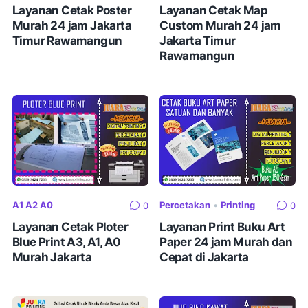
Layanan Cetak Poster
Layanan Cetak Map
Murah 24 jam Jakarta
Custom Murah 24 jam
Timur Rawamangun
Jakarta Timur
Rawamangun
A1 A2 A0
Percetakan
•
Printing
0
0
Layanan Cetak Ploter
Layanan Print Buku Art
Blue Print A3, A1, A0
Paper 24 jam Murah dan
Murah Jakarta
Cepat di Jakarta