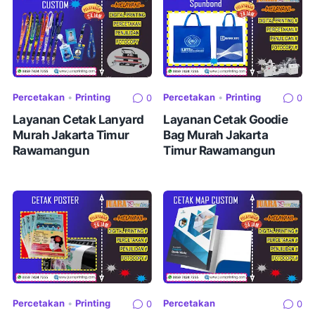
Percetakan
•
Printing
Percetakan
•
Printing
0
0
Layanan Cetak Lanyard
Layanan Cetak Goodie
Murah Jakarta Timur
Bag Murah Jakarta
Rawamangun
Timur Rawamangun
Percetakan
•
Printing
Percetakan
0
0