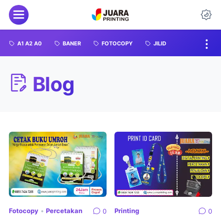
A1 A2 A0
BANER
FOTOCOPY
JILID
Blog
Fotocopy
•
Percetakan
Printing
0
0