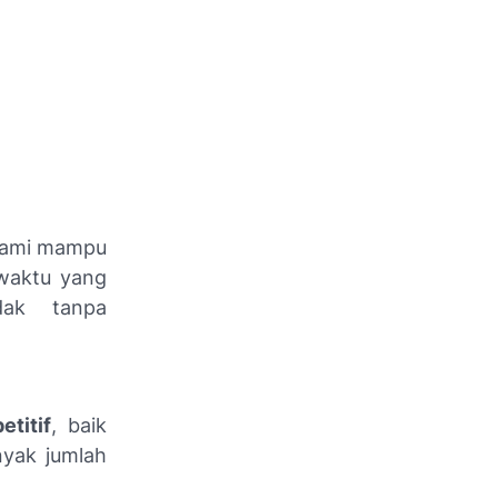
 kami mampu
waktu yang
dak tanpa
titif
, baik
nyak jumlah