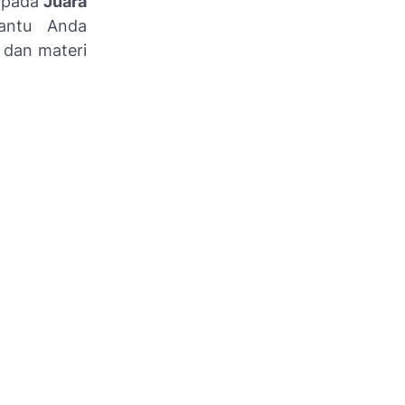
a pada
Juara
bantu Anda
 dan materi