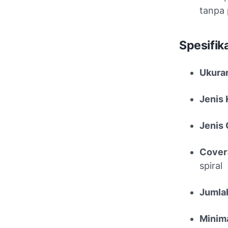
tanpa 
Spesifik
Ukura
Jenis 
Jenis
Cover
spiral
Jumla
Minima