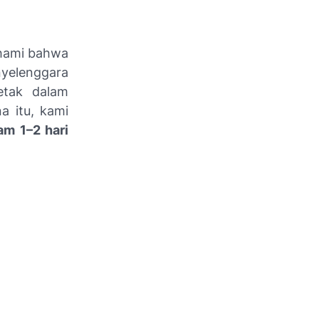
ahami bahwa
yelenggara
etak dalam
a itu, kami
am 1–2 hari