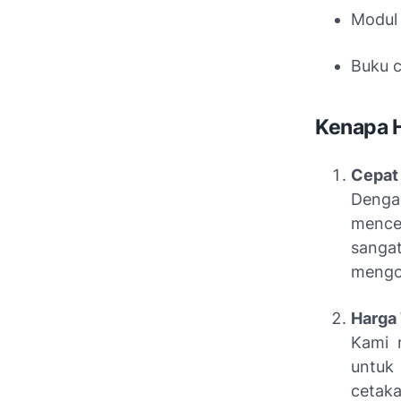
Modul
Buku c
Kenapa H
Cepat
Dengan
mence
sang
mengor
Harga
Kami
untuk
cetaka