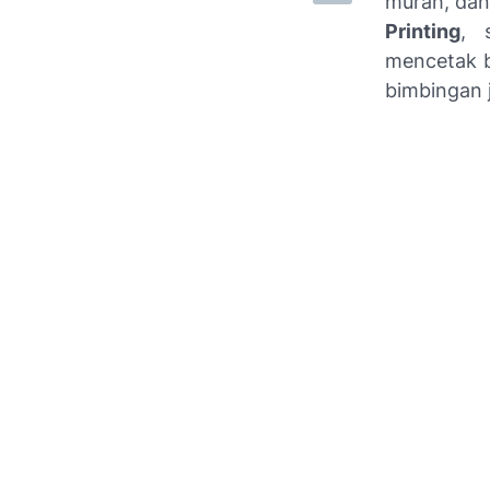
murah, dan
Printing
, 
mencetak b
bimbingan 