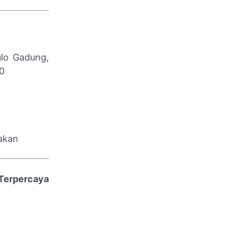
ulo Gadung,
20
takan
 Terpercaya