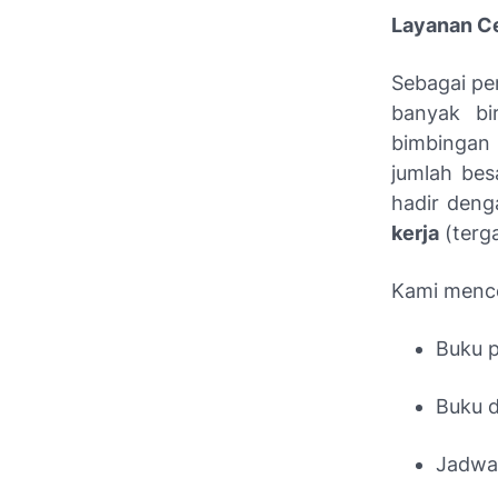
Layanan C
Sebagai pe
banyak bi
bimbingan
jumlah bes
hadir den
kerja
(terga
Kami mence
Buku 
Buku d
Jadwal