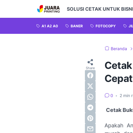
SOLUSI CETAK UNTUK BISNI
A1 A2 A0
BANER
FOTOCOPY
JI
Beranda
Cetak
Cepat 
0
•
2
min 
Cetak Buku
Apakah An