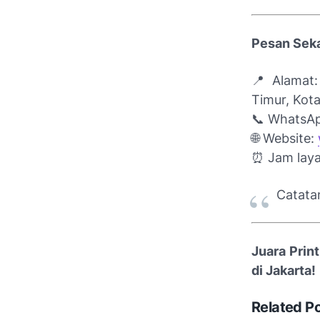
Pesan Seka
📍 Alamat
Timur, Kot
📞 WhatsA
🌐 Website:
⏰
Jam laya
Catata
Juara Prin
di Jakarta!
Related P