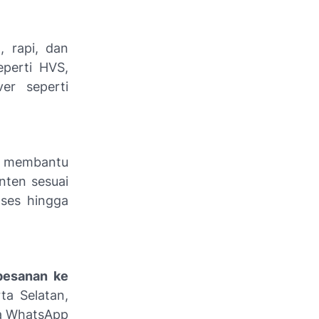
, rapi, dan
perti HVS,
er seperti
a membantu
nten sesuai
oses hingga
pesanan ke
ta Selatan,
ia WhatsApp