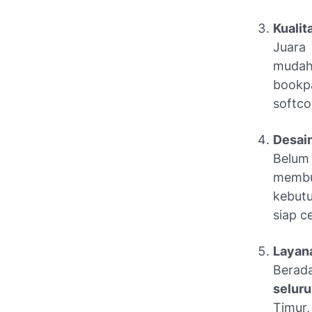
Kualit
Juara 
mudah
bookp
softco
Desain
Belum
membua
kebut
siap c
Layan
Berad
selur
Timur,