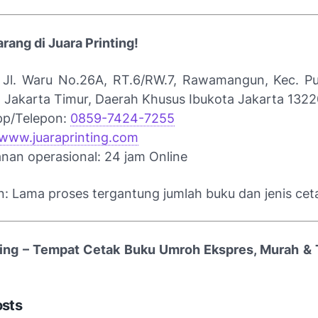
rang di Juara Printing!
:
Jl. Waru No.26A, RT.6/RW.7, Rawamangun, Kec. P
a Jakarta Timur, Daerah Khusus Ibukota Jakarta 132
pp/Telepon:
0859-7424-7255
www.juaraprinting.com
nan operasional: 24 jam Online
n: Lama proses tergantung jumlah buku dan jenis ce
ting – Tempat Cetak Buku Umroh Ekspres, Murah &
osts