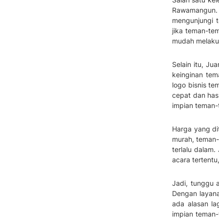
Rawamangun. J
mengunjungi t
jika teman-te
mudah melakuk
Selain itu, Ju
keinginan te
logo bisnis te
cepat dan has
impian teman-
Harga yang di
murah, teman-
terlalu dalam
acara tertentu
Jadi, tunggu 
Dengan layana
ada alasan la
impian teman-