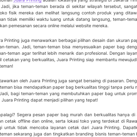
adi, jika teman-teman berada di sekitar wilayah tersebut, sang
oko fisik mereka dan melihat langsung contoh produk yang dita
man tidak memiliki waktu luang untuk datang langsung, teman-tem
an pemesanan secara online melalui website mereka.
ara Printing juga menawarkan berbagai pilihan desain dan ukuran p
man-teman. Jadi, teman-teman bisa menyesuaikan paper bag deng
man-teman agar terlihat lebih menarik dan profesional. Dengan lay
il cetakan yang berkualitas, Juara Printing siap membantu mewuju
teman!
tawarkan oleh Juara Printing juga sangat bersaing di pasaran. Den
teman bisa mendapatkan paper bag berkualitas tinggi tanpa perlu
. Jadi, bagi teman-teman yang membutuhkan paper bag untuk promo
, Juara Printing dapat menjadi pilihan yang tepat!
apalagi? Segera pesan paper bag murah dan berkualitas hanya di J
n cetak offline dan online, serta lokasi toko yang terdekat di Raw
gi untuk tidak mencoba layanan cetak dari Juara Printing. Dapa
teman sekarang juga dan tingkatkan branding bisnis teman-teman