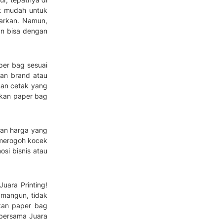
at mudah untuk
warkan. Namun,
an bisa dengan
aper bag sesuai
an brand atau
anan cetak yang
dkan paper bag
gan harga yang
 merogoh kocek
si bisnis atau
uara Printing!
amangun, tidak
tkan paper bag
 bersama Juara