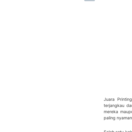
Juara Printi
terjangkau da
mereka maupun
paling nyaman
Salah satu ke