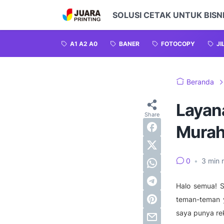
SOLUSI CETAK UNTUK BISNI
A1 A2 A0
BANER
FOTOCOPY
JI
Beranda
Layan
Murah
0
•
3
min 
Halo semua! S
teman-teman y
saya punya re