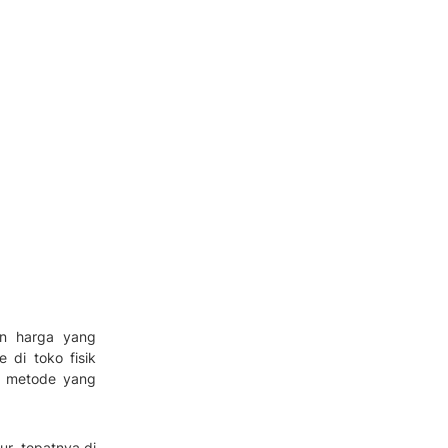
n harga yang
 di toko fisik
ih metode yang
ur, tepatnya di