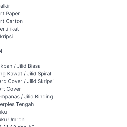
alkir
Art Paper
Art Carton
ertifikat
kripsi
N
akban / Jilid Biasa
ing Kawat / Jilid Spiral
ard Cover / Jilid Skripsi
Soft Cover
Lempanas / Jilid Binding
Sterples Tengah
uku
Buku Umroh