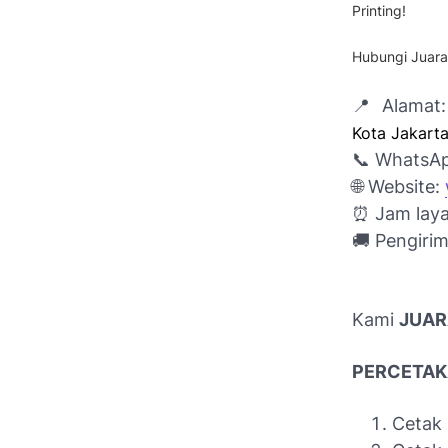
Printing!
Hubungi Juara
📍 Alamat
Kota Jakart
📞 WhatsA
🌐 Website:
⏰
Jam laya
🚚 Pengirim
Kami
JUAR
PERCETA
Cetak