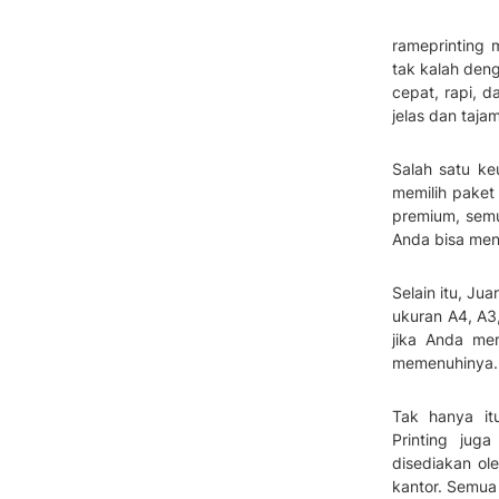
rameprinting 
tak kalah den
cepat, rapi, 
jelas dan taja
Salah satu ke
memilih paket
premium, semu
Anda bisa men
Selain itu, Ju
ukuran A4, A3
jika Anda m
memenuhinya.
Tak hanya it
Printing jug
disediakan ol
kantor. Semua 