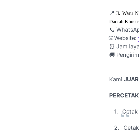
📍
Jl. Waru N
Daerah Khusus
📞 WhatsA
🌐 Website:
⏰
Jam laya
🚚 Pengirim
Kami
JUAR
PERCETA
1.
Cetak
2.
Cetak