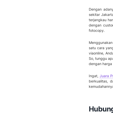
Dengan adanya
sekitar Jakar
terjangkau ha
dengan custom
fotocopy.
Menggunakan j
satu cara yan
viaonline, An
So, tunggu apa
dengan harga 
Ingat,
Juara Pr
berkualitas, 
kemudahanny
Hubung