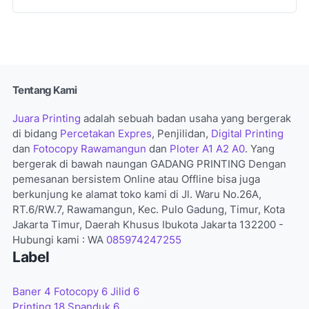
Tentang Kami
Juara Printing
adalah sebuah badan usaha yang bergerak
di bidang
Percetakan Expres
, Penjilidan,
Digital Printing
dan
Fotocopy Rawamangun
dan
Ploter A1 A2 A0
. Yang
bergerak di bawah naungan GADANG PRINTING Dengan
pemesanan bersistem Online atau Offline bisa juga
berkunjung ke alamat toko kami di Jl. Waru No.26A,
RT.6/RW.7, Rawamangun, Kec. Pulo Gadung, Timur, Kota
Jakarta Timur, Daerah Khusus Ibukota Jakarta 132200 -
Hubungi kami : WA
085974247255
Label
Baner
4
Fotocopy
6
Jilid
6
Printing
18
Spanduk
6